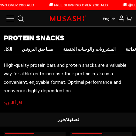
الانتقال إلى المحتوى
ING OVER 200 AED
🚚 FREE SHIPPING OVER 200 AED
🚚 FREE 
بع
English
سوق
الدخول
بحث
COLLECTION:
PROTEIN SNACKS
High-quality protein bars and protein snacks are a valuable way for ath
ذائية
المشروبات والوجبات الخفيفة
مساحيق البروتين
الكل
Musashi offers a range of high-quality protein bars and snacks, in a va
The majority of Musashi protein bars are manufactured in our own
manu
High-quality protein bars and protein snacks are a valuable
way for athletes to increase their protein intake in a
convenient, enjoyable format. Optimal performance and
recovery is highly dependent on...
اقرأ المزيد
تصفية/فرز