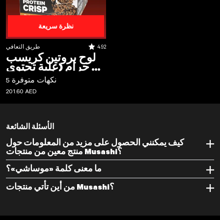
نظرة سريعة
لوح بروتين كريسب 60 جرام (علبة تحتوي على 12 لوحًا)
التقييم من أصل 5 نجوم:
4.92
طريق التعافي
لوح بروتين كريسب
60 جرام (علبة تحتوي
على 12 لوحًا)
5 نكهات متوفرة
REGULAR PRICE
201.60 AED
انظر 3 منتجات
الأسئلة الشائعة
كيف يمكنني الحصول على مزيد من المعلومات حول
منتج معين من منتجات Musashi؟
ما معنى كلمة «موساشي»؟
من أين تأتي منتجات Musashi؟