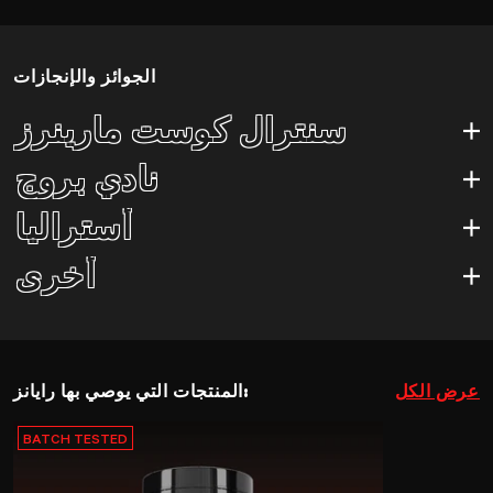
الجوائز والإنجازات
سنترال كوست مارينرز
سنترال كوست مارينرز
نادي بروج
نادي بروج
أستراليا
أستراليا
أخرى
أخرى
عرض الكل
المنتجات التي يوصي بها رايانز:
BATCH TESTED