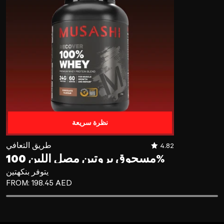
نظرة سريعة
مسحوق بروتين مصل اللبن 100%
4.82
طريق التعافي
مسحوق بروتين مصل اللبن 100%
يتوفر بنكهتين
REGULAR PRICE
FROM:
198.45 AED