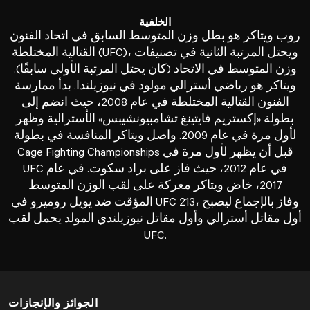
الخلفية
روب ويتاكر هو بطل وزن المتوسط السابق في اتحاد الفنون
القتالية المختلطة (UFC)، ويحتل المرتبة الثانية في تصنيفات
وزن المتوسط في الاتحاد (كان يحتل المرتبة الأولى سابقًا).
ويتاكر هو رياضي أسترالي مولود في نيوزيلندا. بدأ ممارسة
الفنون القتالية المختلطة في عام 2008، حيث انضم إلى
بطولة «إكستريم فايتينغ تشامبيونشيبس» الأسترالية وظهر
لأول مرة في عام 2009. واصل ويتاكر المنافسة في بطولة
Cage Fighting Championships قبل أن يظهر لأول مرة في
UFC في عام 2012، حيث فاز على براد سكوت. في عام
2017، خاض ويتاكر معركة على لقب الوزن المتوسط
المؤقت ضد يويل روميرو في UFC 213، وفاز بالإجماع ليصبح
أول مقاتل أسترالي وأول مقاتل نيوزيلندي المولد يحمل لقب
UFC.
الجوائز والإنجازات