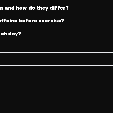
in and how do they differ?
ffeine before exercise?
ach day?