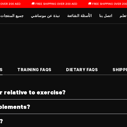
ER 200 AED
🚚 FREE SHIPPING OVER 200 AED
🚚 FREE SHIPPING OVER 200 A
القائمة الرئيسية
تعلم
اتصل بنا
الأسئلة الشائعة
نبذة عن موساشي
جميع المنتجات
S
TRAINING FAQS
DIETARY FAQS
SHIPP
relative to exercise?
pplements?
?