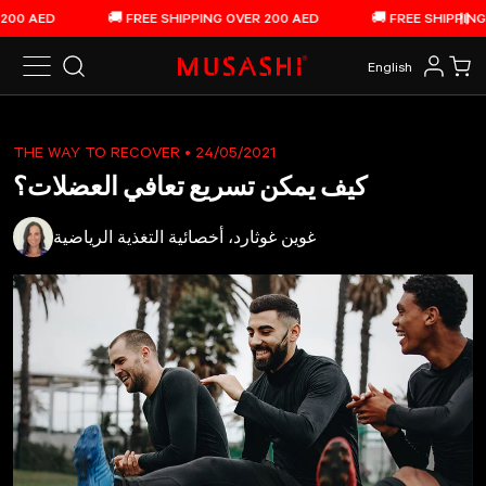
الانتقال إلى المحتوى
0 AED
🚚 FREE SHIPPING OVER 200 AED
🚚 FREE SHIPPING O
بع
English
سوق
الدخول
بحث
THE WAY TO RECOVER
• 24/05/2021
كيف يمكن تسريع تعافي العضلات؟
غوين غوثارد، أخصائية التغذية الرياضية